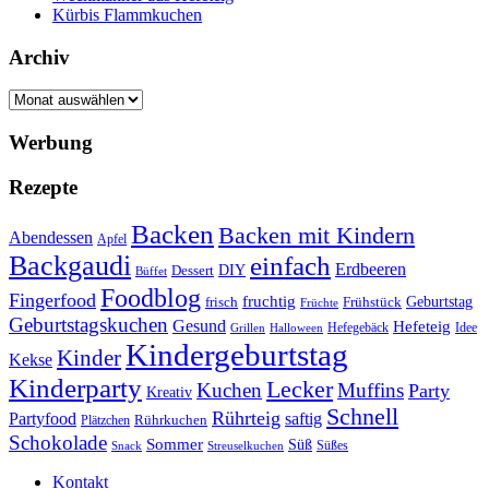
Kürbis Flammkuchen
Archiv
Archiv
Werbung
Rezepte
Backen
Backen mit Kindern
Abendessen
Apfel
Backgaudi
einfach
Erdbeeren
DIY
Dessert
Büffet
Foodblog
Fingerfood
fruchtig
Geburtstag
Frühstück
frisch
Früchte
Geburtstagskuchen
Gesund
Hefeteig
Hefegebäck
Idee
Halloween
Grillen
Kindergeburtstag
Kinder
Kekse
Kinderparty
Lecker
Kuchen
Muffins
Party
Kreativ
Schnell
Rührteig
Partyfood
saftig
Rührkuchen
Plätzchen
Schokolade
Sommer
Süß
Süßes
Snack
Streuselkuchen
Kontakt