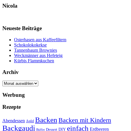
Nicola
Neueste Beiträge
Osterhasen aus Kaffeefiltern
Schokolokokekse
Tannenbaum Brownies
Weckmänner aus Hefeteig
Kürbis Flammkuchen
Archiv
Archiv
Werbung
Rezepte
Backen
Backen mit Kindern
Abendessen
Apfel
Backgaudi
einfach
Erdbeeren
DIY
Dessert
Büffet