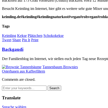
Backofen auf 175 Grad vorheizen (Umluft) Backzeit: etwa 12 Minute
Besucht Keimling im Internet, hier gibt es weitere sehr gute Mixer u
keimling.de#keimling#keimlingnaturkost#vegan#rohvegan#rohk
Tags
Keimling
Kekse
Plätzchen
Schokokekse
Tweet
Share
Pin It
Print
Backgaudi
Der Familienblog im Internet, wir stellen euch jeden Tag neue Rezept
Tannenbaum Brownies
Osterhasen aus Kaffeefiltern
Comments are closed.
Translate
Sprache wählen