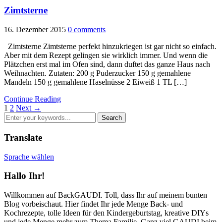
Zimtsterne
16. Dezember 2015
0 comments
Zimtsterne Zimtsterne perfekt hinzukriegen ist gar nicht so einfach.
Aber mit dem Rezept gelingen sie wirklich immer. Und wenn die
Plätzchen erst mal im Ofen sind, dann duftet das ganze Haus nach
Weihnachten. Zutaten: 200 g Puderzucker 150 g gemahlene
Mandeln 150 g gemahlene Haselnüsse 2 Eiweiß 1 TL […]
Continue Reading
1
2
Next →
Translate
Sprache wählen
Hallo Ihr!
Willkommen auf BackGAUDI. Toll, dass Ihr auf meinem bunten
Blog vorbeischaut. Hier findet Ihr jede Menge Back- und
Kochrezepte, tolle Ideen für den Kindergeburtstag, kreative DIYs
und jede Menge mehr zum Thema Familie. Ganz viel GAUDI beim