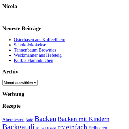
Nicola
Neueste Beiträge
Osterhasen aus Kaffeefiltern
Schokolokokekse
Tannenbaum Brownies
Weckmänner aus Hefeteig
Kürbis Flammkuchen
Archiv
Archiv
Werbung
Rezepte
Backen
Backen mit Kindern
Abendessen
Apfel
Backgaudi
einfach
Erdbeeren
DIY
Dessert
Büffet