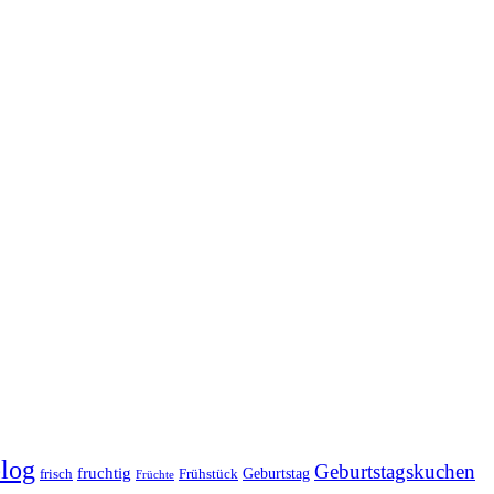
log
Geburtstagskuchen
fruchtig
Geburtstag
Frühstück
frisch
Früchte