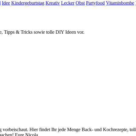
d
Idee
Kindergeburtstag
Kreativ
Lecker
Obst
Partyfood
Vitaminbombe
e, Tipps & Tricks sowie tolle DIY Ideen vor.
orbeischaut. Hier findet Ihr jede Menge Back- und Kochrezepte, toll
achen! Eure Nicola