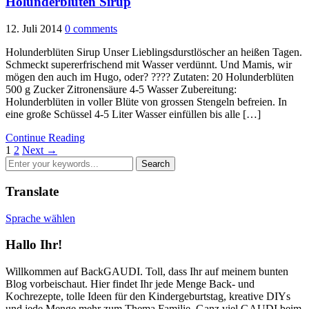
Holunderblüten Sirup
12. Juli 2014
0 comments
Holunderblüten Sirup Unser Lieblingsdurstlöscher an heißen Tagen.
Schmeckt supererfrischend mit Wasser verdünnt. Und Mamis, wir
mögen den auch im Hugo, oder? ???? Zutaten: 20 Holunderblüten
500 g Zucker Zitronensäure 4-5 Wasser Zubereitung:
Holunderblüten in voller Blüte von grossen Stengeln befreien. In
eine große Schüssel 4-5 Liter Wasser einfüllen bis alle […]
Continue Reading
1
2
Next →
Translate
Sprache wählen
Hallo Ihr!
Willkommen auf BackGAUDI. Toll, dass Ihr auf meinem bunten
Blog vorbeischaut. Hier findet Ihr jede Menge Back- und
Kochrezepte, tolle Ideen für den Kindergeburtstag, kreative DIYs
und jede Menge mehr zum Thema Familie. Ganz viel GAUDI beim