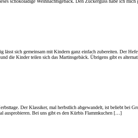
 dieses schokoladige Weihnachtsgebäck. Den Zuckerguss habe ich mich 
lässt sich gemeinsam mit Kindern ganz einfach zubereiten. Der Hefete
d die Kinder teilen sich das Martinsgebäck. Übrigens gibt es alterna
bsttage. Der Klassiker, mal herbstlich abgewandelt, ist beliebt bei G
t mal ausprobieren. Bei uns gibt es den Kürbis Flammkuchen […]