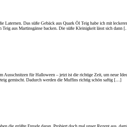
Laternen. Das süße Gebäck aus Quark Öl Teig habe ich mit leckerer 
 Teig aus Martinsgänse backen. Die süße Kleinigkeit lässt sich dann 
Ausschnitzen für Halloween – jetzt ist die richtige Zeit, um neue Ide
rteig gemischt. Dadurch werden die Muffins richtig schön saftig […]
ben die größte Freude daran. Probiert doch mal unser Rezept aus, dami