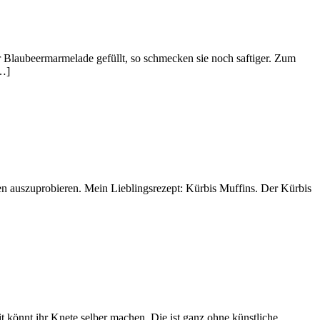
Blaubeermarmelade gefüllt, so schmecken sie noch saftiger. Zum
[…]
en auszuprobieren. Mein Lieblingsrezept: Kürbis Muffins. Der Kürbis
t könnt ihr Knete selber machen. Die ist ganz ohne künstliche