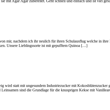
e mit Agar Agar zubereitet. Geht schnell und einfach und ist viel ges
on mir, nachdem ich ihr neulich für ihren Schulausflug welche in ihr
ecken. Unsere Lieblingssorte ist mit gepufftem Quinoa […]
ig wird statt mit ungesundem Industriezucker mit Kokosblütenzucker ge
 Leinsamen sind die Grundlage für die knusprigen Kekse mit Vanillea