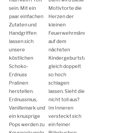
sein. Mit ein
Motivtorte die
paar einfachen
Herzen der
Zutaten und
kleinen
Handgriffen
Feuerwehrmänner
lassen sich
auf dem
unsere
nächsten
köstlichen
Kindergeburtstag
Schoko-
gleich doppelt
Erdnuss
so hoch
Pralinen
schlagen
herstellen.
lassen. Sieht die
Erdnussmus,
nicht toll aus?
Vanillemark und
Im Inneren
ein knusprige
versteckt sich
Pops werden zu
ein feiner
Knusperkugeln
Rührkuchen