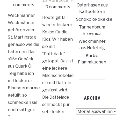
13. April 2018
comments
Osterhasen aus
0 comments
Kaffeefiltern
Weckmänner
Heute gibts
Schokolokokekse
Weckmänner
wieder leckere
Tannenbaum
gehören zum
Kekse für die
Brownies
St. Martinstag
Kids. Wir haben
Weckmänner
genauso wie die
sie mit
aus Hefeteig
Laternen. Das
“Dattelade”
Kürbis
süße Gebäck
getoppt. Das ist
Flammkuchen
aus Quark Öl
eine leckere
Teig habe ich
Milchschokolade,
mit leckerer
die mit Datteln
Blaubeermarmelade
gesüsst wird.
gefüllt, so
Die Dattelade
ARCHIV
schmecken sie
schmeckt pur
noch saftiger.
Archiv
sehr lecker,