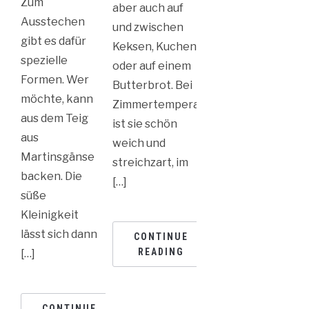
Zum
aber auch auf
Ausstechen
und zwischen
gibt es dafür
Keksen, Kuchen
spezielle
oder auf einem
Formen. Wer
Butterbrot. Bei
möchte, kann
Zimmertemperatur
aus dem Teig
ist sie schön
aus
weich und
Martinsgänse
streichzart, im
backen. Die
[…]
süße
Kleinigkeit
lässt sich dann
CONTINUE
READING
[…]
CONTINUE