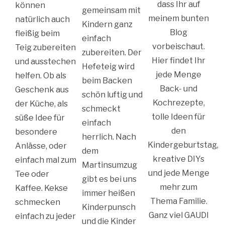
dass Ihr auf
können
gemeinsam mit
meinem bunten
natürlich auch
Kindern ganz
Blog
fleißig beim
einfach
vorbeischaut.
Teig zubereiten
zubereiten. Der
Hier findet Ihr
und ausstechen
Hefeteig wird
jede Menge
helfen. Ob als
beim Backen
Back- und
Geschenk aus
schön luftig und
Kochrezepte,
der Küche, als
schmeckt
tolle Ideen für
süße Idee für
einfach
den
besondere
herrlich. Nach
Kindergeburtstag,
Anlässe, oder
dem
kreative DIYs
einfach mal zum
Martinsumzug
und jede Menge
Tee oder
gibt es bei uns
mehr zum
Kaffee. Kekse
immer heißen
Thema Familie.
schmecken
Kinderpunsch
Ganz viel GAUDI
einfach zu jeder
und die Kinder