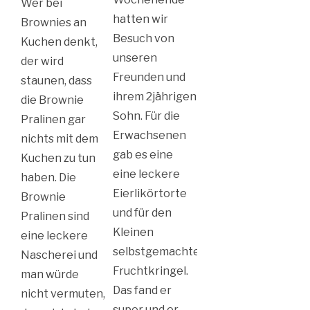
Wer bei
hatten wir
Brownies an
Besuch von
Kuchen denkt,
unseren
der wird
Freunden und
staunen, dass
ihrem 2jährigen
die Brownie
Sohn. Für die
Pralinen gar
Erwachsenen
nichts mit dem
gab es eine
Kuchen zu tun
eine leckere
haben. Die
Eierlikörtorte
Brownie
und für den
Pralinen sind
Kleinen
eine leckere
selbstgemachte
Nascherei und
Fruchtkringel.
man würde
Das fand er
nicht vermuten,
super und er