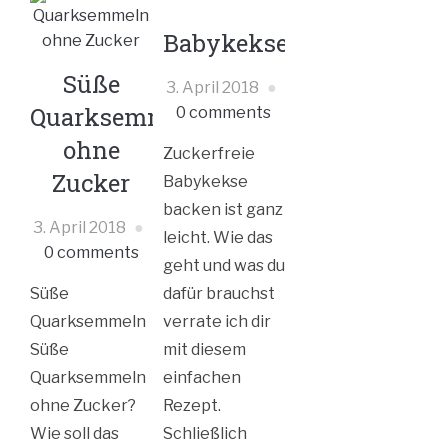
Babykekse
Süße
3. April 2018
Quarksemmeln
0 comments
ohne
Zuckerfreie
Zucker
Babykekse
backen ist ganz
3. April 2018
leicht. Wie das
0 comments
geht und was du
Süße
dafür brauchst
Quarksemmeln
verrate ich dir
Süße
mit diesem
Quarksemmeln
einfachen
ohne Zucker?
Rezept.
Wie soll das
Schließlich