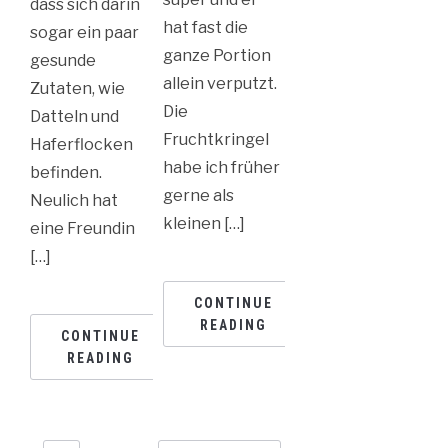
dass sich darin
hat fast die
sogar ein paar
ganze Portion
gesunde
allein verputzt.
Zutaten, wie
Die
Datteln und
Fruchtkringel
Haferflocken
habe ich früher
befinden.
gerne als
Neulich hat
kleinen […]
eine Freundin
[…]
CONTINUE
READING
CONTINUE
READING