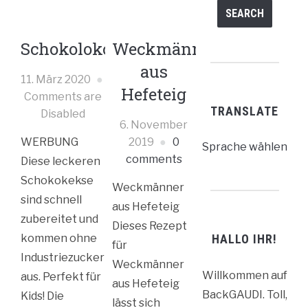
Schokolokokekse
Weckmänner
aus
11. März 2020
Hefeteig
Comments are
TRANSLATE
Disabled
6. November
WERBUNG
2019
0
Sprache wählen
comments
Diese leckeren
Schokokekse
Weckmänner
sind schnell
aus Hefeteig
zubereitet und
Dieses Rezept
kommen ohne
HALLO IHR!
für
Industriezucker
Weckmänner
Willkommen auf
aus. Perfekt für
aus Hefeteig
BackGAUDI. Toll,
Kids! Die
lässt sich