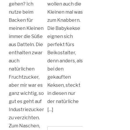
gehen? Ich
wollen auch die
nutze beim
Kleinen mal was
Backen für
zum Knabbern.
meinen Kleinen
Die Babykekse
immer die Süße
eignen sich
aus Datteln. Die
perfekt fürs
enthalten zwar
Beikostalter,
auch
denn anders, als
natürlichen
bei den
Fruchtzucker,
gekauften
aber mir war es
Keksen, steckt
ganz wichtig, so
in diesen nur
gut es geht auf
der natürliche
Industriezucker
[…]
zu verzichten.
Zum Naschen,