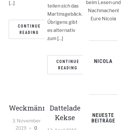
beim Lesen und
[…]
teilen sich das
Nachmachen!
Martinsgebäck.
Eure Nicola
Übrigens gibt
CONTINUE
es alternativ
READING
zum […]
NICOLA
CONTINUE
READING
Weckmänner
Dattelade
NEUESTE
Kekse
BEITRÄGE
3. November
2019
0