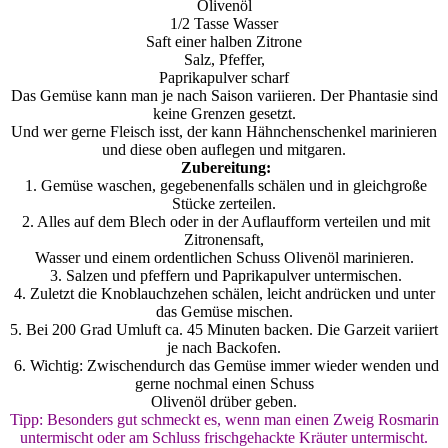
Olivenöl
1/2 Tasse Wasser
Saft einer halben Zitrone
Salz, Pfeffer,
Paprikapulver scharf
Das Gemüse kann man je nach Saison variieren. Der Phantasie sind
keine Grenzen gesetzt.
Und wer gerne Fleisch isst, der kann Hähnchenschenkel marinieren
und diese oben auflegen und mitgaren.
Zubereitung:
1. Gemüse waschen, gegebenenfalls schälen und in gleichgroße
Stücke zerteilen.
2. Alles auf dem Blech oder in der Auflaufform verteilen und mit
Zitronensaft,
Wasser und einem ordentlichen Schuss Olivenöl marinieren.
3. Salzen und pfeffern und Paprikapulver untermischen.
4. Zuletzt die Knoblauchzehen schälen, leicht andrücken und unter
das Gemüse mischen.
5. Bei 200 Grad Umluft ca. 45 Minuten backen. Die Garzeit variiert
je nach Backofen.
6. Wichtig: Zwischendurch das Gemüse immer wieder wenden und
gerne nochmal einen Schuss
Olivenöl drüber geben.
Tipp: Besonders gut schmeckt es, wenn man einen Zweig Rosmarin
untermischt oder am Schluss frischgehackte Kräuter untermischt.