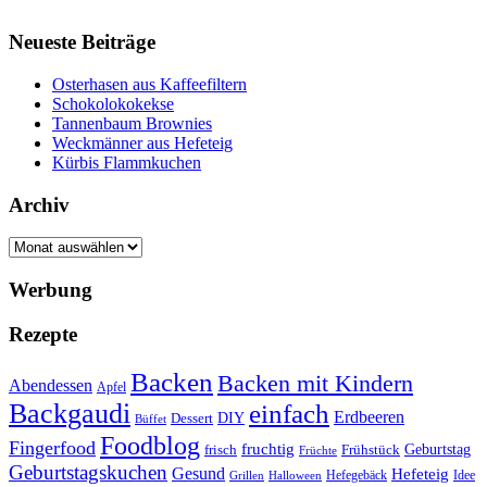
Neueste Beiträge
Osterhasen aus Kaffeefiltern
Schokolokokekse
Tannenbaum Brownies
Weckmänner aus Hefeteig
Kürbis Flammkuchen
Archiv
Archiv
Werbung
Rezepte
Backen
Backen mit Kindern
Abendessen
Apfel
Backgaudi
einfach
Erdbeeren
DIY
Dessert
Büffet
Foodblog
Fingerfood
fruchtig
Geburtstag
Frühstück
frisch
Früchte
Geburtstagskuchen
Gesund
Hefeteig
Hefegebäck
Idee
Halloween
Grillen