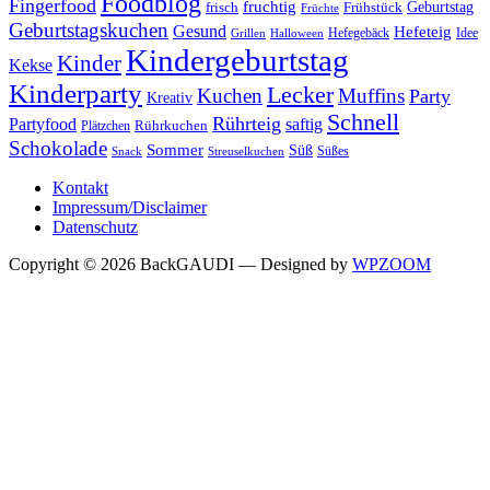
Foodblog
Fingerfood
fruchtig
Geburtstag
Frühstück
frisch
Früchte
Geburtstagskuchen
Gesund
Hefeteig
Hefegebäck
Idee
Halloween
Grillen
Kindergeburtstag
Kinder
Kekse
Kinderparty
Lecker
Kuchen
Muffins
Party
Kreativ
Schnell
Rührteig
Partyfood
saftig
Rührkuchen
Plätzchen
Schokolade
Sommer
Süß
Süßes
Snack
Streuselkuchen
Kontakt
Impressum/Disclaimer
Datenschutz
Copyright © 2026 BackGAUDI
— Designed by
WPZOOM