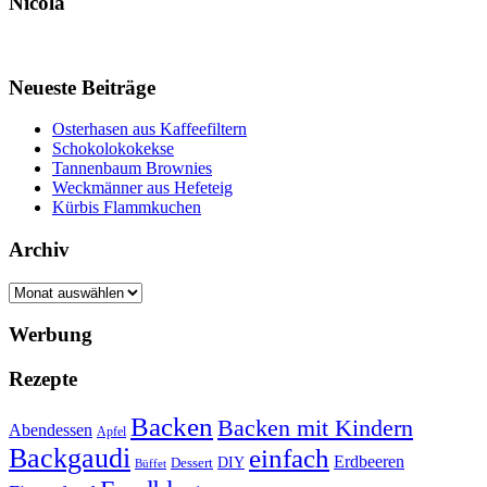
Nicola
Neueste Beiträge
Osterhasen aus Kaffeefiltern
Schokolokokekse
Tannenbaum Brownies
Weckmänner aus Hefeteig
Kürbis Flammkuchen
Archiv
Archiv
Werbung
Rezepte
Backen
Backen mit Kindern
Abendessen
Apfel
Backgaudi
einfach
Erdbeeren
DIY
Dessert
Büffet