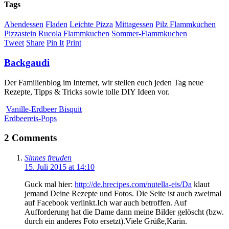
Tags
Abendessen
Fladen
Leichte Pizza
Mittagessen
Pilz Flammkuchen
Pizzastein
Rucola Flammkuchen
Sommer-Flammkuchen
Tweet
Share
Pin It
Print
Backgaudi
Der Familienblog im Internet, wir stellen euch jeden Tag neue
Rezepte, Tipps & Tricks sowie tolle DIY Ideen vor.
Vanille-Erdbeer Bisquit
Erdbeereis-Pops
2 Comments
Sinnes freuden
15. Juli 2015 at 14:10
Guck mal hier:
http://de.hrecipes.com/nutella-eis/Da
klaut
jemand Deine Rezepte und Fotos. Die Seite ist auch zweimal
auf Facebook verlinkt.Ich war auch betroffen. Auf
Aufforderung hat die Dame dann meine Bilder gelöscht (bzw.
durch ein anderes Foto ersetzt).Viele Grüße,Karin.