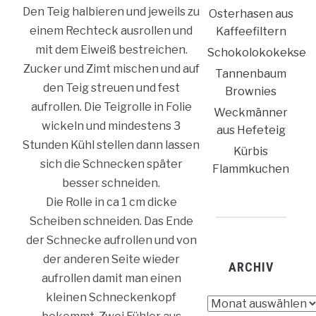
Den Teig halbieren und jeweils zu
Osterhasen aus
einem Rechteck ausrollen und
Kaffeefiltern
mit dem Eiweiß bestreichen.
Schokolokokekse
Zucker und Zimt mischen und auf
Tannenbaum
den Teig streuen und fest
Brownies
aufrollen. Die Teigrolle in Folie
Weckmänner
wickeln und mindestens 3
aus Hefeteig
Stunden Kühl stellen dann lassen
Kürbis
sich die Schnecken später
Flammkuchen
besser schneiden.
Die Rolle in ca 1 cm dicke
Scheiben schneiden. Das Ende
der Schnecke aufrollen und von
der anderen Seite wieder
ARCHIV
aufrollen damit man einen
kleinen Schneckenkopf
Archiv