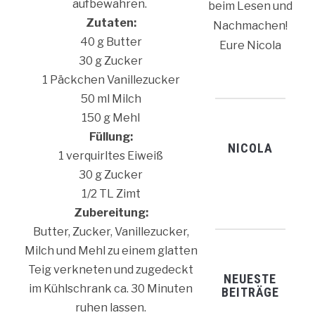
aufbewahren.
beim Lesen und
Zutaten:
Nachmachen!
40 g Butter
Eure Nicola
30 g Zucker
1 Päckchen Vanillezucker
50 ml Milch
150 g Mehl
Füllung:
NICOLA
1 verquirltes Eiweiß
30 g Zucker
1/2 TL Zimt
Zubereitung:
Butter, Zucker, Vanillezucker,
Milch und Mehl zu einem glatten
Teig verkneten und zugedeckt
NEUESTE
im Kühlschrank ca. 30 Minuten
BEITRÄGE
ruhen lassen.