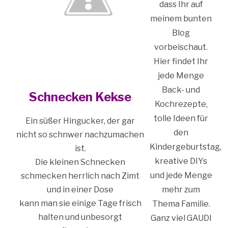
dass Ihr auf
meinem bunten
Blog
vorbeischaut.
Hier findet Ihr
jede Menge
Back- und
Schnecken Kekse
Kochrezepte,
tolle Ideen für
Ein süßer Hingucker, der gar
den
nicht so schnwer nachzumachen
Kindergeburtstag,
ist.
kreative DIYs
Die kleinen Schnecken
und jede Menge
schmecken herrlich nach Zimt
mehr zum
und in einer Dose
kann man sie einige Tage frisch
Thema Familie.
halten und unbesorgt
Ganz viel GAUDI