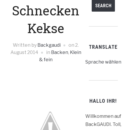
Schnecken
Kekse
Written by
Backgaudi
on
2.
TRANSLATE
August 2014
in
Backen
,
Klein
& fein
Sprache wählen
HALLO IHR!
Willkommen auf
BackGAUDI. Toll,