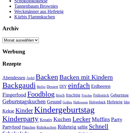
Schokolokokekse
Tannenbaum Brownies
Weckmänner aus Hefeteig
Kürbis Flammkuchen
Archiv
Archiv
Werbung
Rezepte
Backen
Backen mit Kindern
Abendessen
Apfel
Backgaudi
einfach
Erdbeeren
DIY
Dessert
Büffet
Foodblog
Fingerfood
fruchtig
Geburtstag
Frühstück
frisch
Früchte
Geburtstagskuchen
Gesund
Hefeteig
Hefegebäck
Idee
Halloween
Grillen
Kindergeburtstag
Kinder
Kekse
Kinderparty
Lecker
Kuchen
Muffins
Party
Kreativ
Schnell
Rührteig
Partyfood
saftig
Rührkuchen
Plätzchen