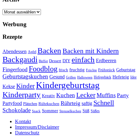
Archiv
Werbung
Rezepte
Backen
Backen mit Kindern
Abendessen
Apfel
Backgaudi
einfach
Erdbeeren
DIY
Dessert
Büffet
Foodblog
Fingerfood
fruchtig
Geburtstag
Frühstück
frisch
Früchte
Geburtstagskuchen
Gesund
Hefeteig
Hefegebäck
Idee
Halloween
Grillen
Kindergeburtstag
Kinder
Kekse
Kinderparty
Lecker
Kuchen
Muffins
Party
Kreativ
Schnell
Rührteig
Partyfood
saftig
Rührkuchen
Plätzchen
Schokolade
Sommer
Süß
Süßes
Snack
Streuselkuchen
Kontakt
Impressum/Disclaimer
Datenschutz