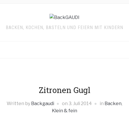
BACKEN, KOCHEN, BASTELN UND FEIERN MIT KINDERN
Zitronen Gugl
Written by
Backgaudi
on
3. Juli 2014
in
Backen
,
Klein & fein