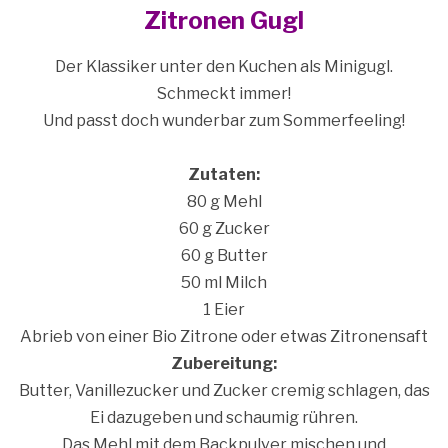
Zitronen Gugl
Der Klassiker unter den Kuchen als Minigugl.
Schmeckt immer!
Und passt doch wunderbar zum Sommerfeeling!
Zutaten:
80 g Mehl
60 g Zucker
60 g Butter
50 ml Milch
1 Eier
Abrieb von einer Bio Zitrone oder etwas Zitronensaft
Zubereitung:
Butter, Vanillezucker und Zucker cremig schlagen, das
Ei dazugeben und schaumig rühren.
Das Mehl mit dem Backpulver mischen und