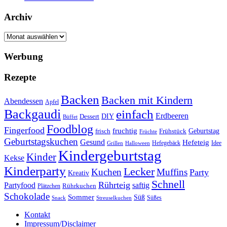
Archiv
Archiv
Werbung
Rezepte
Backen
Backen mit Kindern
Abendessen
Apfel
Backgaudi
einfach
Erdbeeren
DIY
Dessert
Büffet
Foodblog
Fingerfood
fruchtig
Geburtstag
Frühstück
frisch
Früchte
Geburtstagskuchen
Gesund
Hefeteig
Hefegebäck
Idee
Halloween
Grillen
Kindergeburtstag
Kinder
Kekse
Kinderparty
Lecker
Kuchen
Muffins
Party
Kreativ
Schnell
Rührteig
Partyfood
saftig
Rührkuchen
Plätzchen
Schokolade
Sommer
Süß
Süßes
Snack
Streuselkuchen
Kontakt
Impressum/Disclaimer