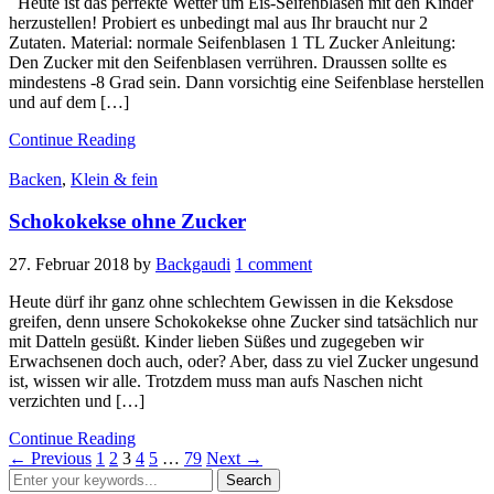
Heute ist das perfekte Wetter um Eis-Seifenblasen mit den Kinder
herzustellen! Probiert es unbedingt mal aus Ihr braucht nur 2
Zutaten. Material: normale Seifenblasen 1 TL Zucker Anleitung:
Den Zucker mit den Seifenblasen verrühren. Draussen sollte es
mindestens -8 Grad sein. Dann vorsichtig eine Seifenblase herstellen
und auf dem […]
Continue Reading
Backen
,
Klein & fein
Schokokekse ohne Zucker
27. Februar 2018
by
Backgaudi
1 comment
Heute dürf ihr ganz ohne schlechtem Gewissen in die Keksdose
greifen, denn unsere Schokokekse ohne Zucker sind tatsächlich nur
mit Datteln gesüßt. Kinder lieben Süßes und zugegeben wir
Erwachsenen doch auch, oder? Aber, dass zu viel Zucker ungesund
ist, wissen wir alle. Trotzdem muss man aufs Naschen nicht
verzichten und […]
Continue Reading
← Previous
1
2
3
4
5
…
79
Next →