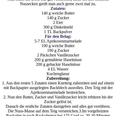
Nussecken greift man auch gerne zwei mal zu.
Zutaten:
140 g weiche Butter
140 g Zucker
2 Eier
300 g Dinkelmehl
1 TL Backpulver
Für den Belag:
5-7 EL Aprikosenmarmelade
190 g weiche Butter
190 g Zucker
2 Päckchen Vanillezucker
200 g gemahlene Haselnüsse
200 g gehackte Haselnüsse
4 EL Wasser
Kuchenglasur
Zubereitung:
1. Aus den ersten 5 Zutaten einen Knetteig zubereiten und auf einem
mit Backpapier ausgelegten Backblech ausrollen. Den Teig mit der
Aprikosenmarmelade bestreichen.
2. Nun den Butter, Zucker und Vanillezucker leicht erhitzen bis der
Zucker gelöst ist.
Danach die restliche Zutaten dazugeben und alles gut verrühren.
Die Nuss-Masse auf dem Teig verstreichen.3.Im vorgeheizten
Backofen je nach Backofentyp bei 175 Grad ca. 20-30 Minuten