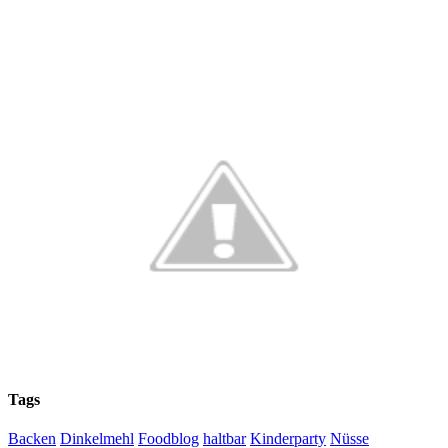
Tags
Backen
Dinkelmehl
Foodblog
haltbar
Kinderparty
Nüsse