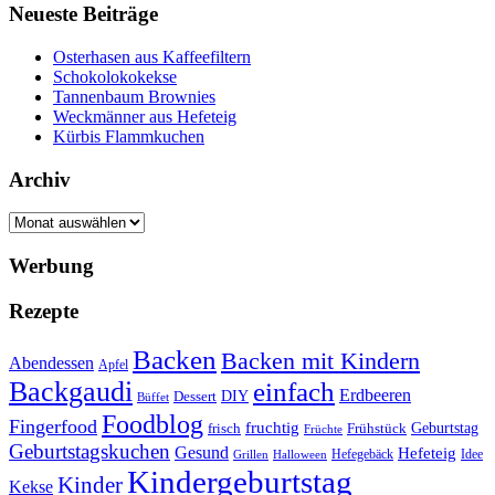
Neueste Beiträge
Osterhasen aus Kaffeefiltern
Schokolokokekse
Tannenbaum Brownies
Weckmänner aus Hefeteig
Kürbis Flammkuchen
Archiv
Archiv
Werbung
Rezepte
Backen
Backen mit Kindern
Abendessen
Apfel
Backgaudi
einfach
Erdbeeren
DIY
Dessert
Büffet
Foodblog
Fingerfood
fruchtig
Geburtstag
Frühstück
frisch
Früchte
Geburtstagskuchen
Gesund
Hefeteig
Hefegebäck
Idee
Halloween
Grillen
Kindergeburtstag
Kinder
Kekse