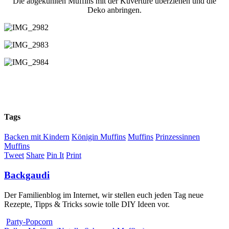
Die abgekühlten Muffins mit der Kuvertüre überziehen und die
Deko anbringen.
Tags
Backen mit Kindern
Königin Muffins
Muffins
Prinzessinnen
Muffins
Tweet
Share
Pin It
Print
Backgaudi
Der Familienblog im Internet, wir stellen euch jeden Tag neue
Rezepte, Tipps & Tricks sowie tolle DIY Ideen vor.
Party-Popcorn