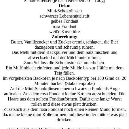
Schokostreusel (je nach Belieben 50 – 100g)
Deko:
Mini-Schokolinsen
schwarzer Lebensmittelstift
gelbes Fondant
rosa Fondant
weiße Kuvertüre
Zubereitung:
Butter, Vanillezucker und Zucker cremig schlagen, die Eier
dazugeben und schaumig rühren.
Das Mehl mit dem Backpulver und dem Salz mischen und
abwechselnd mit der Milch unterrühren.
Zum Schluss die Schokostreusel unterheben.
Ein Muffinblech einfetten und jede Mulde bis zur Hälfte mit dem
Teig füllen.
Im vorgeheizten Backofen je nach Backofentyp bei 180 Grad ca. 20
Minuten backen (Stäbchenprobe)
Auf die Mini-Schokolinsen einen schwarzen Punkt als Auge
aufmalen. Aus dem rosa Fondant kleine Kronen ausschneiden. Die
Haare aus dem gelben Fondantformen. Dafür eine lange Wurst
rollen und diese etwas platt drücken.
Zusätzlich aus dem rosa Fondant noch einen kleinen Mund formen,
dazu eine kleine mini Rolle formen und diese in der mitte etwas platt
drücken.