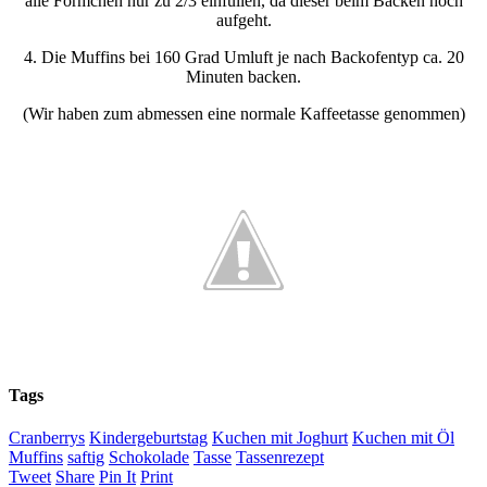
alle Förmchen nur zu 2/3 einfüllen, da dieser beim Backen noch
aufgeht.
4. Die Muffins bei 160 Grad Umluft je nach Backofentyp ca. 20
Minuten backen.
(Wir haben zum abmessen eine normale Kaffeetasse genommen)
Tags
Cranberrys
Kindergeburtstag
Kuchen mit Joghurt
Kuchen mit Öl
Muffins
saftig
Schokolade
Tasse
Tassenrezept
Tweet
Share
Pin It
Print