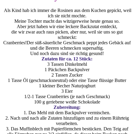
Als Kind hab ich immer die Rosinen aus dem Kuchen gepickt, weil
ich sie nicht mochte.
Meine Tochter macht das witzigerweise heute genau so.
Aber jetzt haben wir eine leckere Backzutat entdeckt,
die wir zwar auch raus picken, aber nur, weil sie uns so gut
schmeckt:
Cranberries!Der süß-säuerliche Geschmack peppt jedes Gebäck auf
und die Beeren schmecken supersaftig.
Und noch dazu sind sie richtig gesund!
Zutaten für ca. 12 Stück:
3 Tassen Dinkelmehl
1 Päckchen Backpulver
2 Tassen Zucker
1 Tasse Öl (geschmacksneutral) oder eine Tasse flüssige Butter
1 kleiner Becher Naturjoghurt
3 Eier
1/2-1 Tasse Cranberries (je nach Geschmack)
100 g geriebene weiße Schokolade
Zubereitung:
1. Das Mehl mit dem Backpulver vermischen.
2. Nach und nach alle Zutaten hinzufügen und zu einem Rührteig
verarbeiten.
3. Das Muffinblech mit Papierförmchen bestücken. Den Teig auf