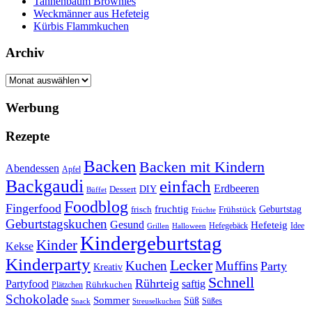
Tannenbaum Brownies
Weckmänner aus Hefeteig
Kürbis Flammkuchen
Archiv
Archiv
Werbung
Rezepte
Backen
Backen mit Kindern
Abendessen
Apfel
Backgaudi
einfach
Erdbeeren
DIY
Dessert
Büffet
Foodblog
Fingerfood
fruchtig
Geburtstag
Frühstück
frisch
Früchte
Geburtstagskuchen
Gesund
Hefeteig
Hefegebäck
Idee
Halloween
Grillen
Kindergeburtstag
Kinder
Kekse
Kinderparty
Lecker
Kuchen
Muffins
Party
Kreativ
Schnell
Rührteig
Partyfood
saftig
Rührkuchen
Plätzchen
Schokolade
Sommer
Süß
Süßes
Snack
Streuselkuchen