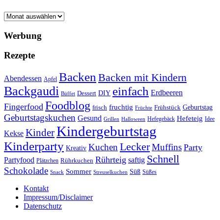
Archiv
Werbung
Rezepte
Backen
Backen mit Kindern
Abendessen
Apfel
Backgaudi
einfach
Erdbeeren
DIY
Dessert
Büffet
Foodblog
Fingerfood
fruchtig
Geburtstag
Frühstück
frisch
Früchte
Geburtstagskuchen
Gesund
Hefeteig
Hefegebäck
Idee
Halloween
Grillen
Kindergeburtstag
Kinder
Kekse
Kinderparty
Lecker
Kuchen
Muffins
Party
Kreativ
Schnell
Rührteig
Partyfood
saftig
Rührkuchen
Plätzchen
Schokolade
Sommer
Süß
Süßes
Snack
Streuselkuchen
Kontakt
Impressum/Disclaimer
Datenschutz