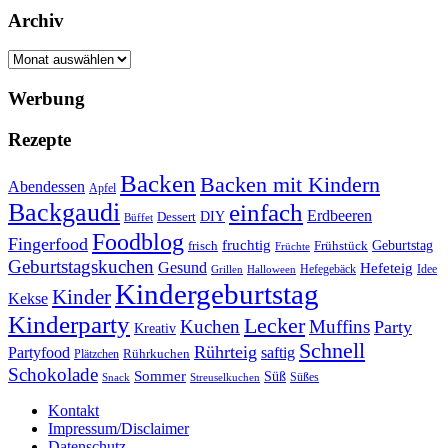
Archiv
Archiv
Werbung
Rezepte
Backen
Backen mit Kindern
Abendessen
Apfel
Backgaudi
einfach
Erdbeeren
DIY
Dessert
Büffet
Foodblog
Fingerfood
fruchtig
Geburtstag
Frühstück
frisch
Früchte
Geburtstagskuchen
Gesund
Hefeteig
Hefegebäck
Idee
Halloween
Grillen
Kindergeburtstag
Kinder
Kekse
Kinderparty
Lecker
Kuchen
Muffins
Party
Kreativ
Schnell
Rührteig
Partyfood
saftig
Rührkuchen
Plätzchen
Schokolade
Sommer
Süß
Süßes
Snack
Streuselkuchen
Kontakt
Impressum/Disclaimer
Datenschutz