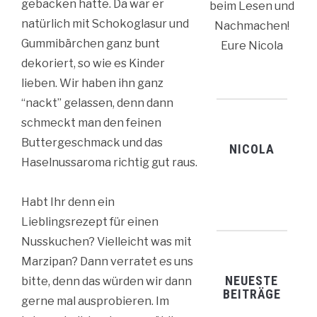
gebacken hatte. Da war er
beim Lesen und
natürlich mit Schokoglasur und
Nachmachen!
Gummibärchen ganz bunt
Eure Nicola
dekoriert, so wie es Kinder
lieben. Wir haben ihn ganz
“nackt” gelassen, denn dann
schmeckt man den feinen
Buttergeschmack und das
NICOLA
Haselnussaroma richtig gut raus.
Habt Ihr denn ein
Lieblingsrezept für einen
Nusskuchen? Vielleicht was mit
Marzipan? Dann verratet es uns
NEUESTE
bitte, denn das würden wir dann
BEITRÄGE
gerne mal ausprobieren. Im