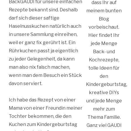
BackGAUDI für unsere einfachen
dass Ihr auf
Rezepte bekannt sind. Deshalb
meinem bunten
darf sich dieser saftige
Blog
Haselnusskuchen natürlich auch
vorbeischaut.
in unsere Sammlung einreihen,
Hier findet Ihr
weil er ganz fix gerührt ist. Ein
jede Menge
Rührkuchen passt ja eigentlich
Back- und
zu jeder Gelegenheit, da kann
Kochrezepte,
man also nix falsch machen,
tolle Ideen für
wenn man dem Besuch ein Stück
den
davon serviert.
Kindergeburtstag,
kreative DIYs
Ich habe das Rezept von einer
und jede Menge
Mama von einer Freundin meiner
mehr zum
Tochter bekommen, die den
Thema Familie.
Kuchen zum Kindergeburtstag
Ganz viel GAUDI