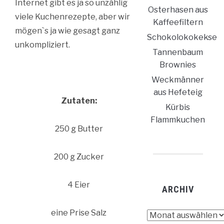
Internet gibt es ja so unzählig
Osterhasen aus
viele Kuchenrezepte, aber wir
Kaffeefiltern
mögen`s ja wie gesagt ganz
Schokolokokekse
unkompliziert.
Tannenbaum
Brownies
Weckmänner
aus Hefeteig
Zutaten:
Kürbis
Flammkuchen
250 g Butter
200 g Zucker
4 Eier
ARCHIV
eine Prise Salz
Archiv