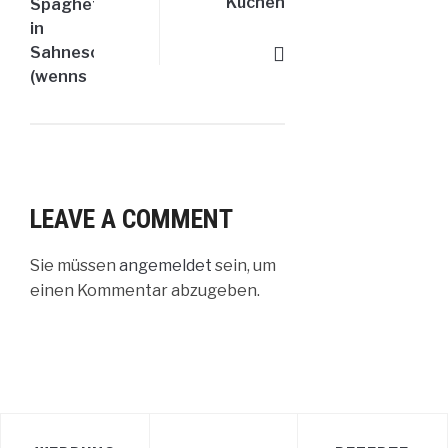
Kuchen
Spaghetti
in
Sahnesoße
(wenns
mal
schnell
gehen
muss)
LEAVE A COMMENT
Sie müssen
angemeldet
sein, um
einen Kommentar abzugeben.