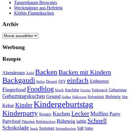
Tannenbaum Brownies
Weckmänner aus Hefeteig
Kürbis Flammkuchen
Archiv
Archiv
Werbung
Rezepte
Backen
Backen mit Kindern
Abendessen
Apfel
Backgaudi
einfach
Erdbeeren
DIY
Dessert
Büffet
Foodblog
Fingerfood
fruchtig
Geburtstag
Frühstück
frisch
Früchte
Geburtstagskuchen
Gesund
Hefeteig
Hefegebäck
Idee
Halloween
Grillen
Kindergeburtstag
Kinder
Kekse
Kinderparty
Lecker
Kuchen
Muffins
Party
Kreativ
Schnell
Rührteig
Partyfood
saftig
Rührkuchen
Plätzchen
Schokolade
Sommer
Süß
Süßes
Snack
Streuselkuchen