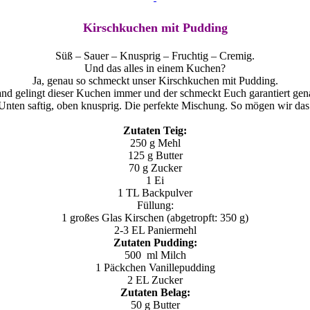
Kirschkuchen mit Pudding
Süß – Sauer – Knusprig – Fruchtig – Cremig.
Und das alles in einem Kuchen?
Ja, genau so schmeckt unser Kirschkuchen mit Pudding.
d gelingt dieser Kuchen immer und der schmeckt Euch garantiert gen
Unten saftig, oben knusprig. Die perfekte Mischung. So mögen wir das
Zutaten Teig:
250 g Mehl
125 g Butter
70 g Zucker
1 Ei
1 TL Backpulver
Füllung:
1 großes Glas Kirschen (abgetropft: 350 g)
2-3 EL Paniermehl
Zutaten Pudding:
500 ml Milch
1 Päckchen Vanillepudding
2 EL Zucker
Zutaten Belag:
50 g Butter