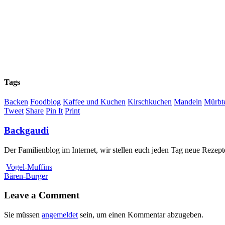
Tags
Backen
Foodblog
Kaffee und Kuchen
Kirschkuchen
Mandeln
Mürbt
Tweet
Share
Pin It
Print
Backgaudi
Der Familienblog im Internet, wir stellen euch jeden Tag neue Rezept
Vogel-Muffins
Bären-Burger
Leave a Comment
Sie müssen
angemeldet
sein, um einen Kommentar abzugeben.