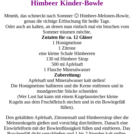
Himbeer Kinder-Bowle
Mmmh, das schmeckt nach Sommer 🙂 Himbeer-Melonen-Bowle,
genau die richtige Erfrischung für heiße Tage.
Oder auch an kalten, an denen man einfach mal ein bisschen vom
Sommer träumen möchte.
Zutaten für ca. 12 Gläser
1 Honigmelone
1 Zitrone
eine kleine Schale Himbeeren
130 ml Himbeer Sirup
500 ml Apfelsaft
1 Flasche Mineralwasser
Zubereitung:
Apfelsaft und Mineralwasser kalt stellen!
Die Honigmelone halbieren und die Kerne entfernen und in
mundgerechte Stücke schneiden
(Wer Lust hat kann mit einem Kugelausstecher kleine
Kugeln aus dem Fruchtfleisch stechen und in ein Bowlegefäß
füllen).
Den gekühlten Apfelsaft, Zitronensaft und Himbeersirup über die
Melonenkugeln gießen und vorsichtig durchrühren. Danach eine
Eiswürfelform mit der Bowlenflüssigkeit füllen und einfrieren. Das
Bowlegefäß dicht verschließen und 1 bis 2 Stunden kalt stellen.