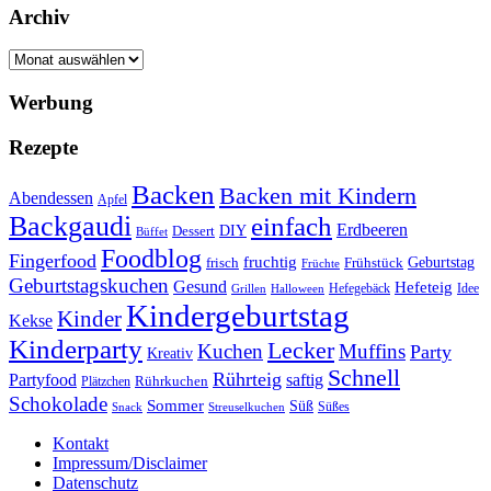
Archiv
Archiv
Werbung
Rezepte
Backen
Backen mit Kindern
Abendessen
Apfel
Backgaudi
einfach
Erdbeeren
DIY
Dessert
Büffet
Foodblog
Fingerfood
fruchtig
Geburtstag
Frühstück
frisch
Früchte
Geburtstagskuchen
Gesund
Hefeteig
Hefegebäck
Idee
Halloween
Grillen
Kindergeburtstag
Kinder
Kekse
Kinderparty
Lecker
Kuchen
Muffins
Party
Kreativ
Schnell
Rührteig
Partyfood
saftig
Rührkuchen
Plätzchen
Schokolade
Sommer
Süß
Süßes
Snack
Streuselkuchen
Kontakt
Impressum/Disclaimer
Datenschutz