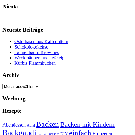
Nicola
Neueste Beiträge
Osterhasen aus Kaffeefiltern
Schokolokokekse
Tannenbaum Brownies
Weckmänner aus Hefeteig
Kürbis Flammkuchen
Archiv
Archiv
Werbung
Rezepte
Backen
Backen mit Kindern
Abendessen
Apfel
Backgaudi
einfach
Erdbeeren
DIY
Dessert
Büffet