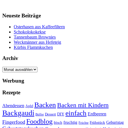
Neueste Beiträge
Osterhasen aus Kaffeefiltern
Schokolokokekse
Tannenbaum Brownies
Weckmänner aus Hefeteig
Kürbis Flammkuchen
Archiv
Archiv
Werbung
Rezepte
Backen
Backen mit Kindern
Abendessen
Apfel
Backgaudi
einfach
Erdbeeren
DIY
Dessert
Büffet
Foodblog
Fingerfood
fruchtig
Geburtstag
Frühstück
frisch
Früchte