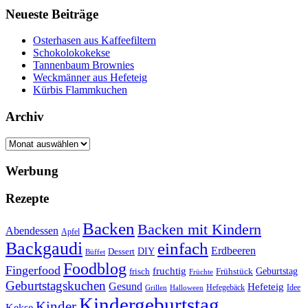
Neueste Beiträge
Osterhasen aus Kaffeefiltern
Schokolokokekse
Tannenbaum Brownies
Weckmänner aus Hefeteig
Kürbis Flammkuchen
Archiv
Archiv
Werbung
Rezepte
Backen
Backen mit Kindern
Abendessen
Apfel
Backgaudi
einfach
Erdbeeren
DIY
Dessert
Büffet
Foodblog
Fingerfood
fruchtig
Geburtstag
Frühstück
frisch
Früchte
Geburtstagskuchen
Gesund
Hefeteig
Hefegebäck
Idee
Halloween
Grillen
Kindergeburtstag
Kinder
Kekse