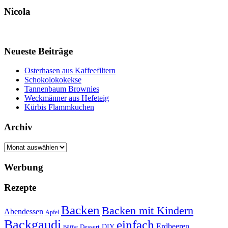
Nicola
Neueste Beiträge
Osterhasen aus Kaffeefiltern
Schokolokokekse
Tannenbaum Brownies
Weckmänner aus Hefeteig
Kürbis Flammkuchen
Archiv
Archiv
Werbung
Rezepte
Backen
Backen mit Kindern
Abendessen
Apfel
Backgaudi
einfach
Erdbeeren
DIY
Dessert
Büffet