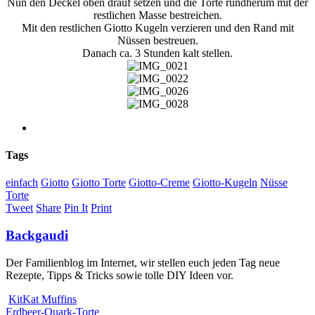
Nun den Deckel oben drauf setzen und die Torte rundherum mit der
restlichen Masse bestreichen.
Mit den restlichen Giotto Kugeln verzieren und den Rand mit
Nüssen bestreuen.
Danach ca. 3 Stunden kalt stellen.
Tags
einfach
Giotto
Giotto Torte
Giotto-Creme
Giotto-Kugeln
Nüsse
Torte
Tweet
Share
Pin It
Print
Backgaudi
Der Familienblog im Internet, wir stellen euch jeden Tag neue
Rezepte, Tipps & Tricks sowie tolle DIY Ideen vor.
KitKat Muffins
Erdbeer-Quark-Torte