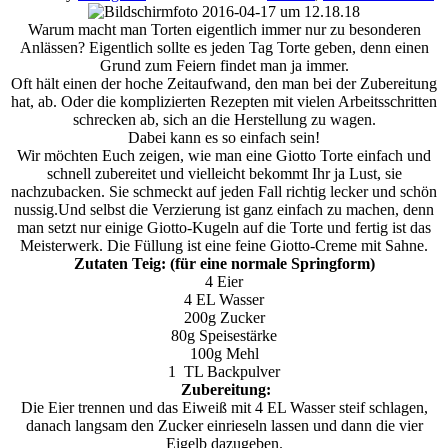
Warum macht man Torten eigentlich immer nur zu besonderen
Anlässen? Eigentlich sollte es jeden Tag Torte geben, denn einen
Grund zum Feiern findet man ja immer.
Oft hält einen der hoche Zeitaufwand, den man bei der Zubereitung
hat, ab. Oder die komplizierten Rezepten mit vielen Arbeitsschritten
schrecken ab, sich an die Herstellung zu wagen.
Dabei kann es so einfach sein!
Wir möchten Euch zeigen, wie man eine Giotto Torte einfach und
schnell zubereitet und vielleicht bekommt Ihr ja Lust, sie
nachzubacken. Sie schmeckt auf jeden Fall richtig lecker und schön
nussig.Und selbst die Verzierung ist ganz einfach zu machen, denn
man setzt nur einige Giotto-Kugeln auf die Torte und fertig ist das
Meisterwerk. Die Füllung ist eine feine Giotto-Creme mit Sahne.
Zutaten Teig: (für eine normale Springform)
4 Eier
4 EL Wasser
200g Zucker
80g Speisestärke
100g Mehl
1 TL Backpulver
Zubereitung:
Die Eier trennen und das Eiweiß mit 4 EL Wasser steif schlagen,
danach langsam den Zucker einrieseln lassen und dann die vier
Eigelb dazugeben.