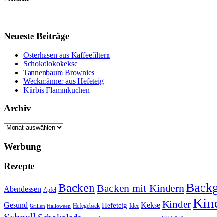
Neueste Beiträge
Osterhasen aus Kaffeefiltern
Schokolokokekse
Tannenbaum Brownies
Weckmänner aus Hefeteig
Kürbis Flammkuchen
Archiv
Archiv
Werbung
Rezepte
Backg
Backen
Backen mit Kindern
Abendessen
Apfel
Kin
Kinder
Kekse
Gesund
Hefeteig
Hefegebäck
Idee
Halloween
Grillen