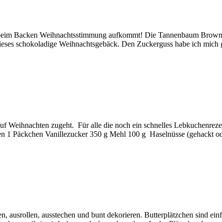
 Backen Weihnachtsstimmung aufkommt! Die Tannenbaum Brownies si
 dieses schokoladige Weihnachtsgebäck. Den Zuckerguss habe ich mich 
uf Weihnachten zugeht. Für alle die noch ein schnelles Lebkuchenrezep
 1 Päckchen Vanillezucker 350 g Mehl 100 g Haselnüsse (gehackt o
, ausrollen, ausstechen und bunt dekorieren. Butterplätzchen sind einf