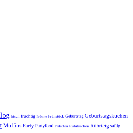
log
Geburtstagskuchen
fruchtig
Geburtstag
Frühstück
frisch
Früchte
r
Muffins
Party
Rührteig
Partyfood
saftig
Rührkuchen
Plätzchen