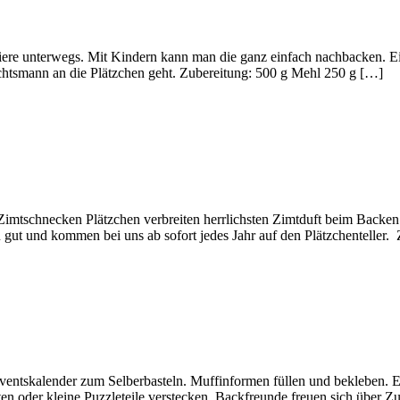
ntiere unterwegs. Mit Kindern kann man die ganz einfach nachbacken. 
htsmann an die Plätzchen geht. Zubereitung: 500 g Mehl 250 g […]
imtschnecken Plätzchen verbreiten herrlichsten Zimtduft beim Backe
gut und kommen bei uns ab sofort jedes Jahr auf den Plätzchenteller. 
ventskalender zum Selberbasteln. Muffinformen füllen und bekleben. E
 oder kleine Puzzleteile verstecken. Backfreunde freuen sich über Zut