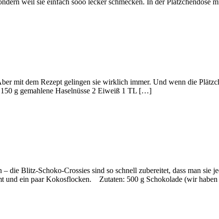
Sondern weil sie einfach sooo lecker schmecken. In der Plätzchendose m
. Aber mit dem Rezept gelingen sie wirklich immer. Und wenn die Plätzc
 150 g gemahlene Haselnüsse 2 Eiweiß 1 TL […]
 die Blitz-Schoko-Crossies sind so schnell zubereitet, dass man sie 
Zimt und ein paar Kokosflocken. Zutaten: 500 g Schokolade (wir habe