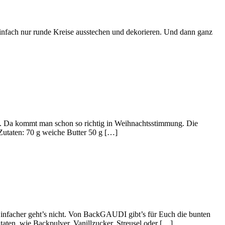
Einfach nur runde Kreise ausstechen und dekorieren. Und dann ganz
n. Da kommt man schon so richtig in Weihnachtsstimmung. Die
Zutaten: 70 g weiche Butter 50 g […]
infacher geht’s nicht. Von BackGAUDI gibt’s für Euch die bunten
aten, wie Backpulver, Vanillzucker, Streusel oder […]