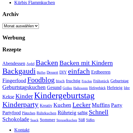
Kürbis Flammkuchen
Archiv
Archiv
Werbung
Rezepte
Backen
Backen mit Kindern
Abendessen
Apfel
Backgaudi
einfach
Erdbeeren
DIY
Dessert
Büffet
Foodblog
Fingerfood
fruchtig
Geburtstag
Frühstück
frisch
Früchte
Geburtstagskuchen
Gesund
Hefeteig
Hefegebäck
Idee
Halloween
Grillen
Kindergeburtstag
Kinder
Kekse
Kinderparty
Lecker
Kuchen
Muffins
Party
Kreativ
Schnell
Rührteig
Partyfood
saftig
Rührkuchen
Plätzchen
Schokolade
Sommer
Süß
Süßes
Snack
Streuselkuchen
Kontakt