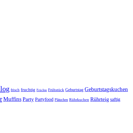
log
Geburtstagskuchen
fruchtig
Geburtstag
Frühstück
frisch
Früchte
r
Muffins
Party
Rührteig
Partyfood
saftig
Rührkuchen
Plätzchen