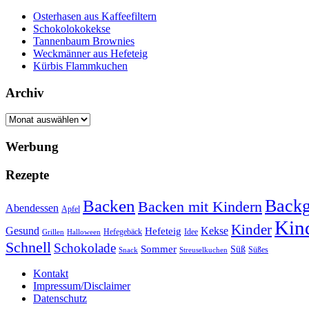
Osterhasen aus Kaffeefiltern
Schokolokokekse
Tannenbaum Brownies
Weckmänner aus Hefeteig
Kürbis Flammkuchen
Archiv
Archiv
Werbung
Rezepte
Backg
Backen
Backen mit Kindern
Abendessen
Apfel
Kin
Kinder
Kekse
Gesund
Hefeteig
Hefegebäck
Idee
Halloween
Grillen
Schnell
Schokolade
Sommer
Süß
Süßes
Snack
Streuselkuchen
Kontakt
Impressum/Disclaimer
Datenschutz