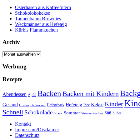
Osterhasen aus Kaffeefiltern
Schokolokokekse
Tannenbaum Brownies
Weckmänner aus Hefeteig
Kürbis Flammkuchen
Archiv
Archiv
Werbung
Rezepte
Backg
Backen
Backen mit Kindern
Abendessen
Apfel
Kin
Kinder
Kekse
Gesund
Hefeteig
Hefegebäck
Idee
Halloween
Grillen
Schnell
Schokolade
Sommer
Süß
Süßes
Snack
Streuselkuchen
Kontakt
Impressum/Disclaimer
Datenschutz