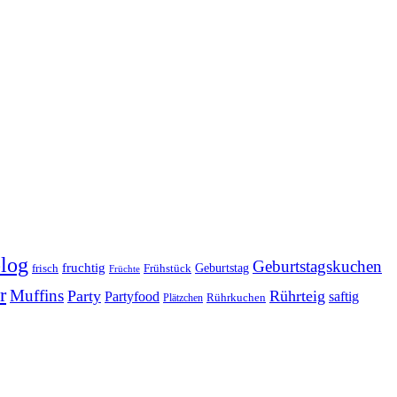
log
Geburtstagskuchen
fruchtig
Geburtstag
Frühstück
frisch
Früchte
r
Muffins
Party
Rührteig
Partyfood
saftig
Rührkuchen
Plätzchen