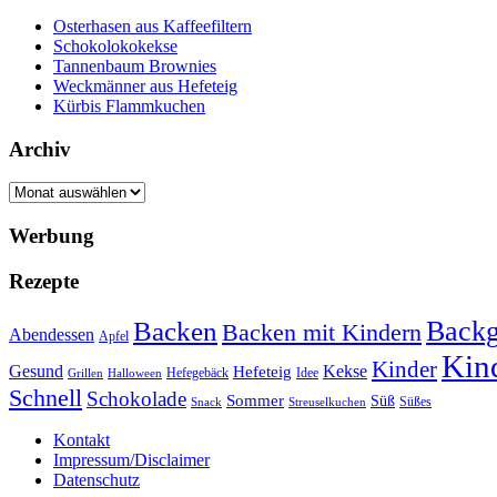
Osterhasen aus Kaffeefiltern
Schokolokokekse
Tannenbaum Brownies
Weckmänner aus Hefeteig
Kürbis Flammkuchen
Archiv
Archiv
Werbung
Rezepte
Backg
Backen
Backen mit Kindern
Abendessen
Apfel
Kin
Kinder
Kekse
Gesund
Hefeteig
Hefegebäck
Idee
Halloween
Grillen
Schnell
Schokolade
Sommer
Süß
Süßes
Snack
Streuselkuchen
Kontakt
Impressum/Disclaimer
Datenschutz