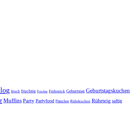
log
Geburtstagskuchen
fruchtig
Geburtstag
Frühstück
frisch
Früchte
r
Muffins
Party
Rührteig
Partyfood
saftig
Rührkuchen
Plätzchen