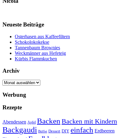
Nicola
Neueste Beiträge
Osterhasen aus Kaffeefiltern
Schokolokokekse
Tannenbaum Brownies
Weckmänner aus Hefeteig
Kürbis Flammkuchen
Archiv
Archiv
Werbung
Rezepte
Backen
Backen mit Kindern
Abendessen
Apfel
Backgaudi
einfach
Erdbeeren
DIY
Dessert
Büffet