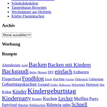
Schokolokokekse
Tannenbaum Brownies
Weckmänner aus Hefeteig
Kürbis Flammkuchen
Archiv
Archiv
Werbung
Rezepte
Backen
Backen mit Kindern
Abendessen
Apfel
Backgaudi
einfach
Erdbeeren
DIY
Dessert
Büffet
Foodblog
Fingerfood
fruchtig
Geburtstag
Frühstück
frisch
Früchte
Geburtstagskuchen
Gesund
Hefeteig
Hefegebäck
Idee
Halloween
Grillen
Kindergeburtstag
Kinder
Kekse
Kinderparty
Lecker
Kuchen
Muffins
Party
Kreativ
Schnell
Rührteig
Partyfood
saftig
Rührkuchen
Plätzchen