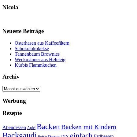
Nicola
Neueste Beiträge
Osterhasen aus Kaffeefiltern
Schokolokokekse
Tannenbaum Brownies
Weckmänner aus Hefeteig
Kürbis Flammkuchen
Archiv
Archiv
Werbung
Rezepte
Backen
Backen mit Kindern
Abendessen
Apfel
Backgaudi
einfach
Erdbeeren
DIY
Dessert
Büffet